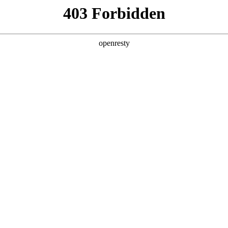
企业业务
个人业务
了解我们
投资者
件
>
医疗显示
5英寸等, 具有高亮度，高对比度，宽色域和广视角等显示特
EN
Global
、诊断、手术等领域，支持3年以上稳定供应
诊断
会诊