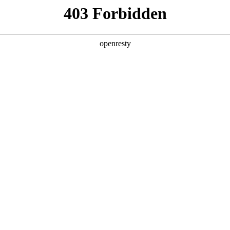
企业业务
个人业务
了解我们
投资者
网
>
园区物联解决方案
新日 @ 北京建筑设计院
EN
Global
筑遇见科技赋能，会碰撞